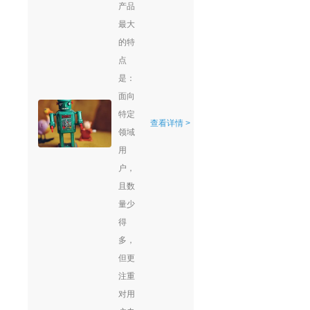
产品
最大
的特
点
是：
面向
特定
查看详情 >
领域
用
户，
且数
量少
得
多，
但更
注重
对用