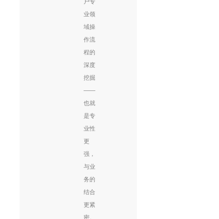
户专
业领
域操
作流
程的
深度
挖掘
——
也就
是专
业性
更
强，
与业
务的
结合
更紧
密。