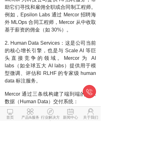
助它们寻找和雇佣全职或合同制工程师。
例如，Epsilon Labs 通过 Mercor 招聘海
外 MLOps 合同工程师，Mercor 从中收取
基于薪资的佣金（如 30%）。
2. Human Data Services：这是公司当前
的核心增长引擎，也是与 Scale AI 等巨
头直接竞争的领域。Mercor 为 AI
labs（如全球五大 AI labs）提供用于模
型微调、评估和 RLHF 的专家级 human
data 标注服务。

Mercor 通过三条线构建了端到端的专家
数据（Human Data）交付系统：





1. 精英人才库（The Asset）：Mercor 的
首页
产品&服务
行业解决方
新闻中心
关于我们
核心资产是一个拥有超过 30 万名专家的
案
经过深度索引和筛选的人才网络。不同于
传统外包商隐藏标注者背景，Mercor 向