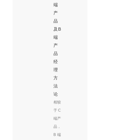
端
产
品
及B
端
产
品
经
理
方
法
论
相较
于C
端产
品，
B端