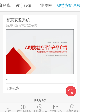
育题库
医疗影像
工业质检
智慧安监系统
智慧安监系统
所属行业:智慧安监系统
...
了解更多


共
1
页
1
条





首页
产品&服务
行业解决方
新闻中心
关于我们